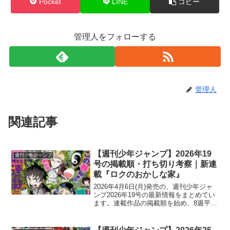
Pocket
LINE
コピー
管理人をフォローする
管理人
関連記事
【週刊少年ジャンプ】2026年19
週刊少年ジャンプ
号の掲載順・打ち切り考察｜新連
載『ロクのおかしな家』
2026年4月6日(月)発売の、週刊少年ジャ
ンプ2026年19号の最新情報をまとめてい
ます。連載作品の掲載順を始め、8週平
均・平均順位の数値、打ち切り作品の予
想・考察などを掲載しています。新連載
の情報・人気作品の動向などもまとめて