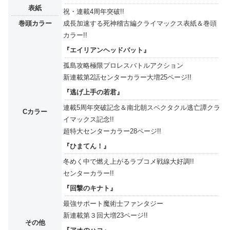
表紙
祝・連載4周年突破!!
巻頭カラー
成長加速する死神稽古編クライマックス表紙＆巻頭
カラー!!
『エイリアンヘッドバット』
孤島攻略極限プロレスバトルアクション
新連載第2話センターカラー大増25ページ!!
『逃げ上手の若君』
連載5周年突破記念＆南北朝スペクタクル逃亡譚クラ
Cカラー
イマックス記念!!
超特大センターカラー28ページ!!
『ひまてん！』
冬めく中で燃え上がるラブコメ戦線大好調!!
センターカラー!!
『回撃のキナト』
最強サポート魔術士ファンタジー
新連載第３回大増23ページ!!
その他