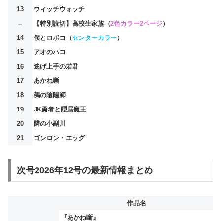
13
ウィッチウォッチ
–
【特別読切】高校生家族（
2色カラー2ページ
）
14
僕とロボコ（
センターカラー
）
15
アオのハコ
16
逃げ上手の若君
17
あかね噺
18
鵺の陰陽師
19
JK勇者と隠居魔王
20
隣の小副川
21
ゴンロン・エッグ
次号2026年12号の最新情報まとめ
作品名
『あかね噺』