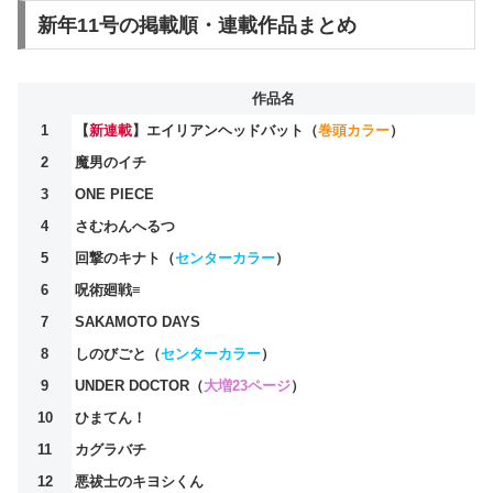
新年11号の掲載順・連載作品まとめ
作品名
1
【
新連載
】エイリアンヘッドバット（
巻頭カラー
）
2
魔男のイチ
3
ONE PIECE
4
さむわんへるつ
5
回撃のキナト（
センターカラー
）
6
呪術廻戦≡
7
SAKAMOTO DAYS
8
しのびごと（
センターカラー
）
9
UNDER DOCTOR（
大増23ページ
）
10
ひまてん！
11
カグラバチ
12
悪祓士のキヨシくん