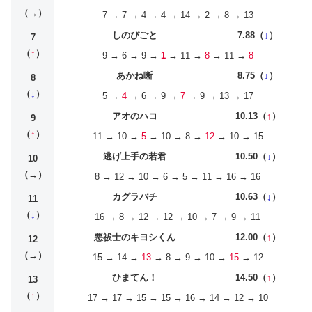
（→）
7 → 7 → 4 → 4 → 14 → 2 → 8 → 13
しのびごと
7.88（
↓
）
7
（
↑
）
9 → 6 → 9 →
1
→ 11 →
8
→ 11 →
8
あかね噺
8.75（
↓
）
8
（
↓
）
5 →
4
→ 6 → 9 →
7
→ 9 → 13 → 17
アオのハコ
10.13（
↑
）
9
（
↑
）
11 → 10 →
5
→ 10 → 8 →
12
→ 10 → 15
逃げ上手の若君
10.50（
↓
）
10
（→）
8 → 12 → 10 → 6 → 5 → 11 → 16 → 16
カグラバチ
10.63（
↓
）
11
（
↓
）
16 → 8 → 12 → 12 → 10 → 7 → 9 → 11
悪祓士のキヨシくん
12.00（
↑
）
12
（→）
15 → 14 →
13
→ 8 → 9 → 10 →
15
→ 12
ひまてん！
14.50（
↑
）
13
（
↑
）
17 → 17 → 15 → 15 → 16 → 14 → 12 → 10