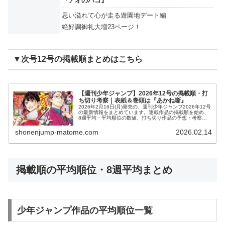
『アオのハコ』
思い溢れて心が走る遊園地デート編
絶好調御礼大増23ページ！
▼次号12号の掲載順まとめはこちら
【週刊少年ジャンプ】2026年12号の掲載順・打
ち切り考察｜表紙＆巻頭は『あかね噺』
2026年2月16日(月)発売の、週刊少年ジャンプ2026年12号
の最新情報をまとめています。連載作品の掲載順を始め、
8週平均・平均順位の数値、打ち切り作品の予想・考察な
どを掲載しています。新連載の情報・人気作品の動向など
もまとめているので...
shonenjump-matome.com
2026.02.14
掲載順の平均順位・8週平均まとめ
少年ジャンプ作品の平均順位一覧