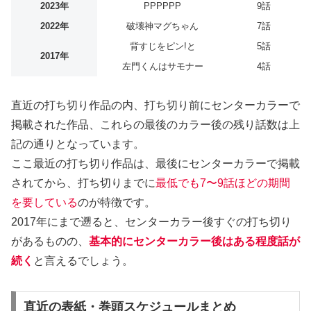
2023年
PPPPPP
9話
2022年
破壊神マグちゃん
7話
背すじをピン!と
5話
2017年
左門くんはサモナー
4話
直近の打ち切り作品の内、打ち切り前にセンターカラーで
掲載された作品、これらの最後のカラー後の残り話数は上
記の通りとなっています。
ここ最近の打ち切り作品は、最後にセンターカラーで掲載
されてから、打ち切りまでに
最低でも7〜9話ほどの期間
を要している
のが特徴です。
2017年にまで遡ると、センターカラー後すぐの打ち切り
があるものの、
基本的にセンターカラー後はある程度話が
続く
と言えるでしょう。
直近の表紙・巻頭スケジュールまとめ