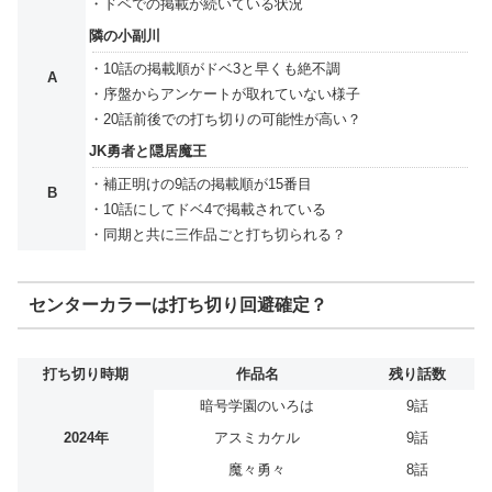
・ドベでの掲載が続いている状況
隣の小副川
・10話の掲載順がドベ3と早くも絶不調
A
・序盤からアンケートが取れていない様子
・20話前後での打ち切りの可能性が高い？
JK勇者と隠居魔王
・補正明けの9話の掲載順が15番目
B
・10話にしてドベ4で掲載されている
・同期と共に三作品ごと打ち切られる？
センターカラーは打ち切り回避確定？
打ち切り時期
作品名
残り話数
暗号学園のいろは
9話
2024年
アスミカケル
9話
魔々勇々
8話