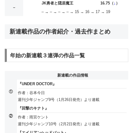
JK勇者と隠居魔王
16.75（
↓
）
–
– → – → – → – → 15 → 16 → 17 → 19
新連載作品の作者紹介・過去作まとめ
年始の新連載３連弾の作品一覧
新連載の作品情報
『UNDER DOCTOR』
①
作者：谷本今日
週刊少年ジャンプ9号（1月26日発売）より連載
『回撃のキナト』
②
作者：雨宮ケント
週刊少年ジャンプ10号（2月2日発売）より連載
『エイリアンヘッドバット』