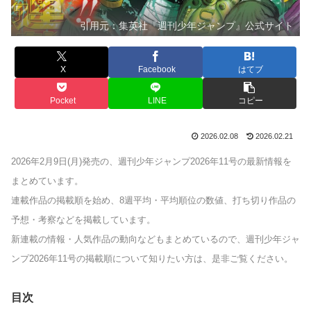
引用元：集英社『週刊少年ジャンプ』公式サイト
X
Facebook
はてブ
Pocket
LINE
コピー
2026.02.08
2026.02.21
2026年2月9日(月)発売の、週刊少年ジャンプ2026年11号の最新情報を
まとめています。
連載作品の掲載順を始め、8週平均・平均順位の数値、打ち切り作品の
予想・考察などを掲載しています。
新連載の情報・人気作品の動向などもまとめているので、週刊少年ジャ
ンプ2026年11号の掲載順について知りたい方は、是非ご覧ください。
目次