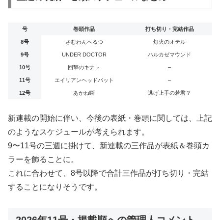
号
巻頭作品
打ち切り・完結作品
8号
さむわんへるつ
灯火のオテル
9号
UNDER DOCTOR
ハルカゼマウンド
10号
回撃のキナト
–
11号
エイリアンヘッドバット
–
12号
あかね噺
逃げ上手の若君？
新連載の開始に伴い、今後の表紙・巻頭に関しては、上記
のようなスケジュールが考えられます。
9〜11号の三週に掛けて、新連載の三作品が表紙＆巻頭カ
ラーを飾ることに。
これに合わせて、8号以降で合計三作品が打ち切り・完結
することになりそうです。
2026年11号・掲載順への管理人コメント