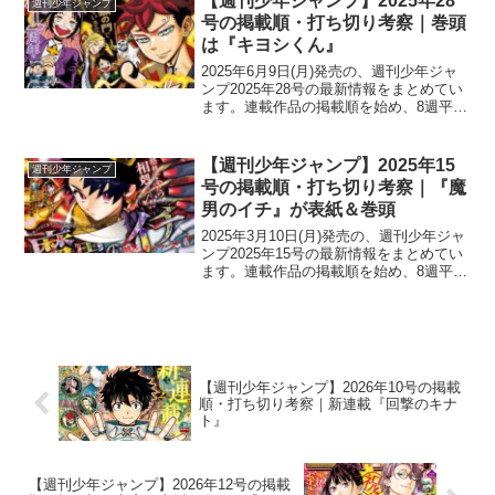
【週刊少年ジャンプ】2025年28
週刊少年ジャンプ
いるので...
号の掲載順・打ち切り考察｜巻頭
は『キヨシくん』
2025年6月9日(月)発売の、週刊少年ジャ
ンプ2025年28号の最新情報をまとめてい
ます。連載作品の掲載順を始め、8週平
均・平均順位の数値、打ち切り作品の予
想・考察などを掲載しています。新連載
の情報・人気作品の動向などもまとめて
【週刊少年ジャンプ】2025年15
週刊少年ジャンプ
いるので、...
号の掲載順・打ち切り考察｜『魔
男のイチ』が表紙＆巻頭
2025年3月10日(月)発売の、週刊少年ジャ
ンプ2025年15号の最新情報をまとめてい
ます。連載作品の掲載順を始め、8週平
均・平均順位の数値、打ち切り作品の予
想・考察などを掲載しています。新連載
の情報・人気作品の動向などもまとめて
いるので...
【週刊少年ジャンプ】2026年10号の掲載
順・打ち切り考察｜新連載『回撃のキナ
ト』
【週刊少年ジャンプ】2026年12号の掲載