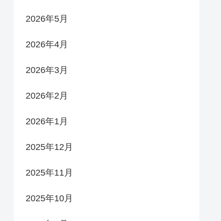
2026年5月
2026年4月
2026年3月
2026年2月
2026年1月
2025年12月
2025年11月
2025年10月