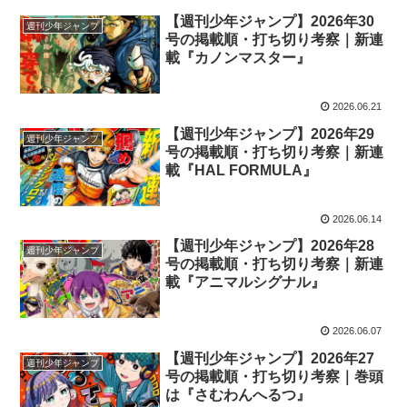
【週刊少年ジャンプ】2026年30
週刊少年ジャンプ
号の掲載順・打ち切り考察｜新連
載『カノンマスター』
2026.06.21
【週刊少年ジャンプ】2026年29
週刊少年ジャンプ
号の掲載順・打ち切り考察｜新連
載『HAL FORMULA』
2026.06.14
【週刊少年ジャンプ】2026年28
週刊少年ジャンプ
号の掲載順・打ち切り考察｜新連
載『アニマルシグナル』
2026.06.07
【週刊少年ジャンプ】2026年27
週刊少年ジャンプ
号の掲載順・打ち切り考察｜巻頭
は『さむわんへるつ』